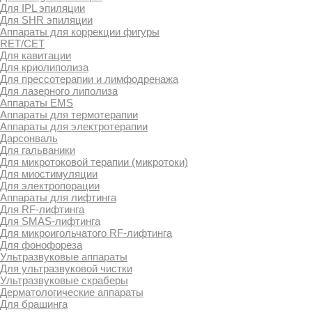
Для IPL эпиляции
Для SHR эпиляции
Аппараты для коррекции фигуры
RET/CET
Для кавитации
Для криолиполиза
Для прессотерапии и лимфодренажа
Для лазерного липолиза
Аппараты EMS
Аппараты для термотерапии
Аппараты для электротерапии
Дарсонваль
Для гальваники
Для микротоковой терапии (микротоки)
Для миостимуляции
Для электропорации
Аппараты для лифтинга
Для RF-лифтинга
Для SMAS-лифтинга
Для микроигольчатого RF-лифтинга
Для фонофореза
Ультразвуковые аппараты
Для ультразвуковой чистки
Ультразвуковые скраберы
Дерматологические аппараты
Для брашинга