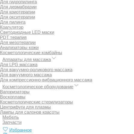
Для гидропилинга
Для дермабразии
Для криотерапии
Для окситерапии
Для пилинга
Коагулятор
Светодиодные LED маски
PDT терапия
Для мезотерапии
Анализаторы кожи
Косметологические комбайны
Аппараты для массажа
Для LPG массажа
Для вакуумно-роликового массажа
Для вакуумного массажа
Для компрессионно-вибрационного массажа
Косметологическое оборудование
Вапоризаторы
Воскоплавы
Косметологические стерилизаторы
Центрифуги для плазмы
Лампы для салонов красоты
Мебель
Запчасти
Избранное