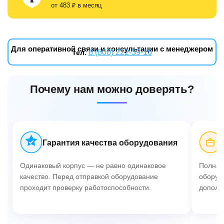
от 483 ₽ в месяц
Для оперативной связи и консультации с менеджером
8 (800) 222-39-10
тел.
Почему нам можно доверять?
Гарантия качества оборудования
Одинаковый корпус — не равно одинаковое
Полная 
качество. Перед отправкой оборудование
оборуд
проходит проверку работоспособности.
дополн