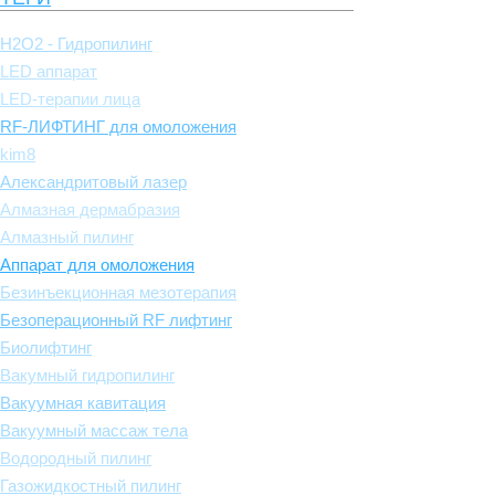
H2O2 - Гидропилинг
LED аппарат
LED-терапии лица
RF-ЛИФТИНГ для омоложения
kim8
Александритовый лазер
Алмазная дермабразия
Алмазный пилинг
Аппарат для омоложения
Безинъекционная мезотерапия
Безоперационный RF лифтинг
Биолифтинг
Вакумный гидропилинг
Вакуумная кавитация
Вакуумный массаж тела
Водородный пилинг
Газожидкостный пилинг