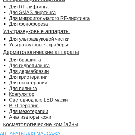
Для RF-лифтинга
Для SMAS-лифтинга
Для микроигольчатого RF-лифтинга
Для фонофореза
Ультразвуковые аппараты
Для ультразвуковой чистки
Ультразвуковые скраберы
Дерматологические аппараты
Для брашинга
Для гидропилинга
Для дермабразии
Для криотерапии
Для окситерапии
Для пилинга
Коагулятор
Светодиодные LED маски
PDT терапия
Для мезотерапии
Анализаторы кожи
Косметологические комбайны
АППАРАТЫ ДЛЯ МАССАЖА