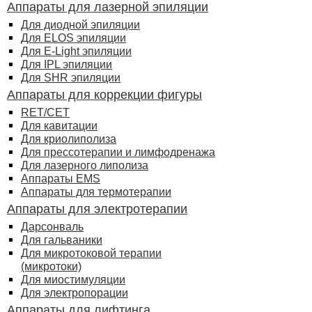
Аппараты для лазерной эпиляции
Для диодной эпиляции
Для ELOS эпиляции
Для E-Light эпиляции
Для IPL эпиляции
Для SHR эпиляции
Аппараты для коррекции фигуры
RET/CET
Для кавитации
Для криолиполиза
Для прессотерапии и лимфодренажа
Для лазерного липолиза
Аппараты EMS
Аппараты для термотерапии
Аппараты для электротерапии
Дарсонваль
Для гальваники
Для микротоковой терапии
(микротоки)
Для миостимуляции
Для электропорации
Аппараты для лифтинга